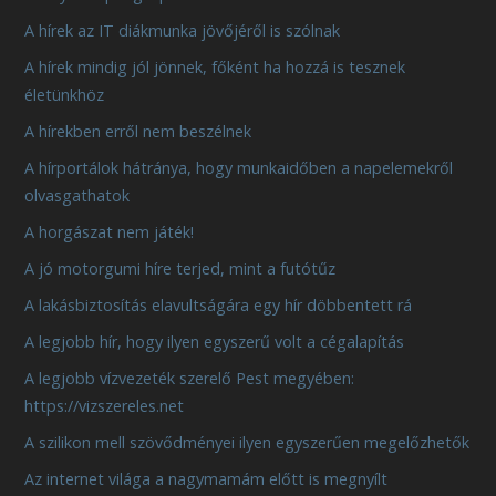
A hírek az IT diákmunka jövőjéről is szólnak
A hírek mindig jól jönnek, főként ha hozzá is tesznek
életünkhöz
A hírekben erről nem beszélnek
A hírportálok hátránya, hogy munkaidőben a napelemekről
olvasgathatok
A horgászat nem játék!
A jó motorgumi híre terjed, mint a futótűz
A lakásbiztosítás elavultságára egy hír döbbentett rá
A legjobb hír, hogy ilyen egyszerű volt a cégalapítás
A legjobb vízvezeték szerelő Pest megyében:
https://vizszereles.net
A szilikon mell szövődményei ilyen egyszerűen megelőzhetők
Az internet világa a nagymamám előtt is megnyílt