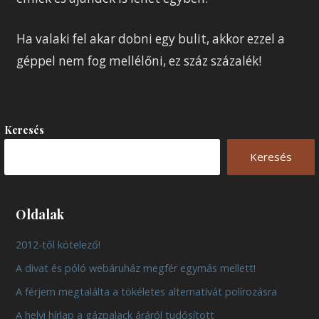
Ha valaki fel akar dobni egy bulit, akkor ezzel a
géppel nem fog mellélőni, ez száz százalék!
Keresés
Keresés
Oldalak
2012-től kötelező!
A divat és póló webáruház megfér egymás mellett!
A férjem megtalálta a tökéletes alternatívát polírozásra
A helyi hírlap a gázpalack áráról tudósított