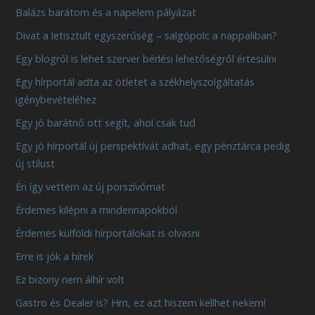
Balázs barátom és a napelem pályázat
Divat a letisztult egyszerűség – salgópolc a nappaliban?
Egy blogról is lehet szerver bérlési lehetőségről értesülni
Egy hírportál adta az ötletet a székhelyszolgáltatás
igénybevételéhez
Egy jó barátnő ott segít, ahol csak tud
Egy jó hírportál új perspektívát adhat, egy pénztárca pedig
új stílust
Én így vettem az új porszívómat
Érdemes kilépni a mindennapokból
Érdemes külföldi hírportálokat is olvasni
Erre is jók a hírek
Ez bizony nem álhír volt
Gastro és Dealer is? Hm, ez azt hiszem kellhet nekem!