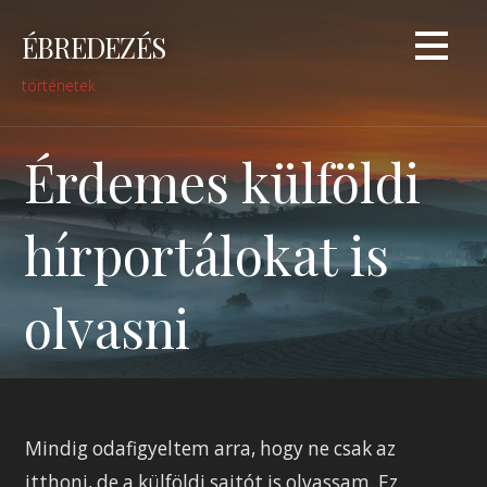
Skip
ÉBREDEZÉS
to
content
történetek
Érdemes külföldi
hírportálokat is
olvasni
Mindig odafigyeltem arra, hogy ne csak az
itthoni, de a külföldi sajtót is olvassam. Ez