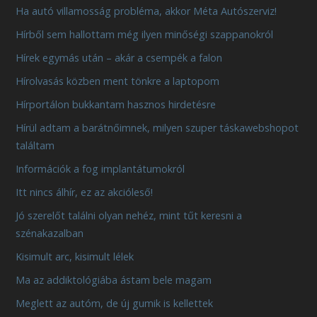
Ha autó villamosság probléma, akkor Méta Autószerviz!
Hírből sem hallottam még ilyen minőségi szappanokról
Hírek egymás után – akár a csempék a falon
Hírolvasás közben ment tönkre a laptopom
Hírportálon bukkantam hasznos hirdetésre
Hírül adtam a barátnőimnek, milyen szuper táskawebshopot
találtam
Információk a fog implantátumokról
Itt nincs álhír, ez az akcióleső!
Jó szerelőt találni olyan nehéz, mint tűt keresni a
szénakazalban
Kisimult arc, kisimult lélek
Ma az addiktológiába ástam bele magam
Meglett az autóm, de új gumik is kellettek