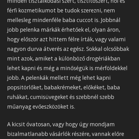
minden tisztálkodási szert, tisztítószert, női és
férfi kozmetikumot be tudok szerezni, nem
mellesleg mindenféle baba cuccot is. Jobbnál
jobb pelenka márkák érhetőek el, olyan áron,
hogy először azt hittem félre írták, vagy valami
nagyon durva átverés az egész. Sokkal olcsóbbak
mint azok, amiket a különböző drogériákban
lehet kapni és még a minőségük is mérföldekkel
jobb. A pelenkák mellett még lehet kapni
popsitörlőket, babakrémeket, előkéket, baba
ruhákat, cumisüvegeket és szebbnél szebb
műanyag evőeszközöket is.
A kicsit óvatosan, vagy hogy úgy mondjam
bizalmatlanabb vásárlók részére, vannak előre