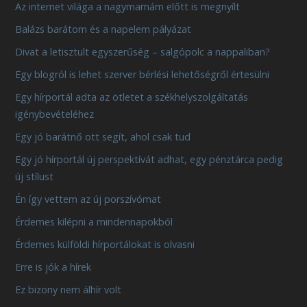
Az internet világa a nagymamám előtt is megnyílt
Balázs barátom és a napelem pályázat
Divat a letisztult egyszerűség – salgópolc a nappaliban?
Egy blogról is lehet szerver bérlési lehetőségről értesülni
Egy hírportál adta az ötletet a székhelyszolgáltatás
igénybevételéhez
Egy jó barátnő ott segít, ahol csak tud
Egy jó hírportál új perspektívát adhat, egy pénztárca pedig
új stílust
Én így vettem az új porszívómat
Érdemes kilépni a mindennapokból
Érdemes külföldi hírportálokat is olvasni
Erre is jók a hírek
Ez bizony nem álhír volt