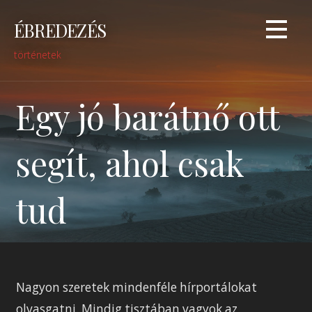
Skip
ÉBREDEZÉS
to
content
történetek
Egy jó barátnő ott
segít, ahol csak
tud
Nagyon szeretek mindenféle hírportálokat
olvasgatni. Mindig tisztában vagyok az