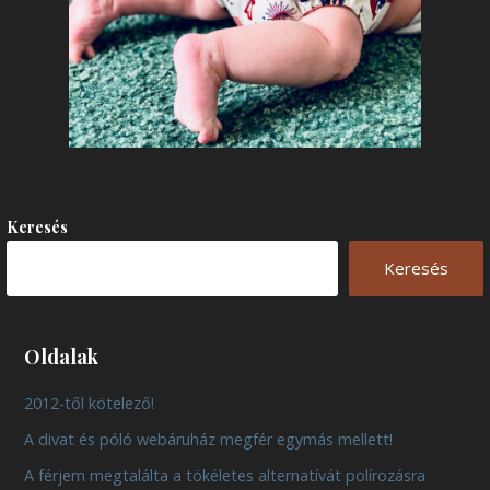
Keresés
Keresés
Oldalak
2012-től kötelező!
A divat és póló webáruház megfér egymás mellett!
A férjem megtalálta a tökéletes alternatívát polírozásra