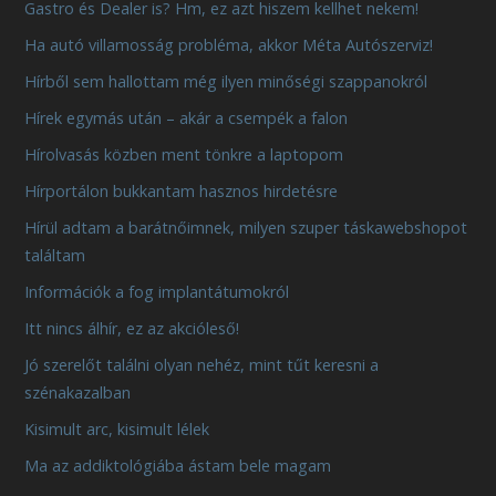
Gastro és Dealer is? Hm, ez azt hiszem kellhet nekem!
Ha autó villamosság probléma, akkor Méta Autószerviz!
Hírből sem hallottam még ilyen minőségi szappanokról
Hírek egymás után – akár a csempék a falon
Hírolvasás közben ment tönkre a laptopom
Hírportálon bukkantam hasznos hirdetésre
Hírül adtam a barátnőimnek, milyen szuper táskawebshopot
találtam
Információk a fog implantátumokról
Itt nincs álhír, ez az akcióleső!
Jó szerelőt találni olyan nehéz, mint tűt keresni a
szénakazalban
Kisimult arc, kisimult lélek
Ma az addiktológiába ástam bele magam