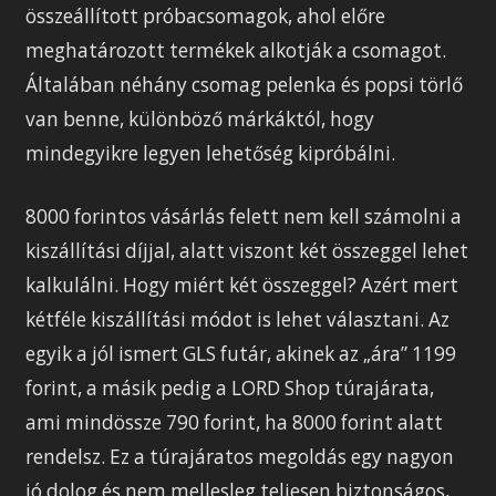
összeállított próbacsomagok, ahol előre
meghatározott termékek alkotják a csomagot.
Általában néhány csomag pelenka és popsi törlő
van benne, különböző márkáktól, hogy
mindegyikre legyen lehetőség kipróbálni.
8000 forintos vásárlás felett nem kell számolni a
kiszállítási díjjal, alatt viszont két összeggel lehet
kalkulálni. Hogy miért két összeggel? Azért mert
kétféle kiszállítási módot is lehet választani. Az
egyik a jól ismert GLS futár, akinek az „ára” 1199
forint, a másik pedig a LORD Shop túrajárata,
ami mindössze 790 forint, ha 8000 forint alatt
rendelsz. Ez a túrajáratos megoldás egy nagyon
jó dolog és nem mellesleg teljesen biztonságos,