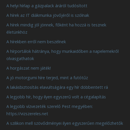
A helyi hírlap a gázpalack áráról tudósított
A hírek az IT diákmunka jövőjéről is szólnak
A hírek mindig jól jönnek, főként ha hozzá is tesznek
életünkhöz
A hírekben erről nem beszélnek
A hírportálok hátránya, hogy munkaidőben a napelemekről
olvasgathatok
A horgászat nem játék!
A jó motorgumi híre terjed, mint a futótűz
A lakásbiztosítás elavultságára egy hír döbbentett rá
A legjobb hír, hogy ilyen egyszerű volt a cégalapítás
A legjobb vízvezeték szerelő Pest megyében:
https://vizszereles.net
A szilikon mell szövődményei ilyen egyszerűen megelőzhetők