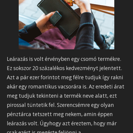
Leárazás is volt érvényben egy csomó termékre.
Ez sokszor 20 százalékos kedvezményt jelentett.
Azt a pár ezer forintot meg félre tudjuk így rakni
akár egy romantikus vacsorára is. Az eredeti árat
meg tudjuk tekinteni a termék neve alatt, ezt
pirossal tüntetik fel. Szerencsémre egy olyan
pénztárca tetszett meg nekem, amin éppen
leárazás volt. Úgyhogy azt éreztem, hogy már
csak ezért is megérte feljönni a