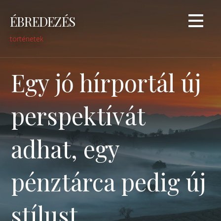
Skip
ÉBREDEZÉS
to
content
történetek
Egy jó hírportál új
perspektívát
adhat, egy
pénztárca pedig új
stílust