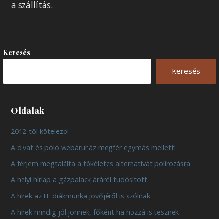
a szállítás.
Keresés
Keresés
Oldalak
2012-től kötelező!
A divat és póló webáruház megfér egymás mellett!
A férjem megtalálta a tökéletes alternatívát polírozásra
A helyi hírlap a gázpalack áráról tudósított
A hírek az IT diákmunka jövőjéről is szólnak
A hírek mindig jól jönnek, főként ha hozzá is tesznek