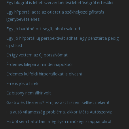
Egy blogról is lehet szerver bérlési lehetőségről értesülni
Egy hírportál adta az ötletet a székhelyszolgáltatás
igénybevételéhez
Egy jó barátnő ott segít, ahol csak tud
Egy jó hírportál új perspektívát adhat, egy pénztárca pedig
új stílust
Én így vettem az új porszívómat
Érdemes kilépni a mindennapokból
Érdemes külföldi hírportálokat is olvasni
Erre is jók a hírek
Ez bizony nem álhír volt
Gastro és Dealer is? Hm, ez azt hiszem kellhet nekem!
Ha autó villamosság probléma, akkor Méta Autószerviz!
Hírből sem hallottam még ilyen minőségi szappanokról