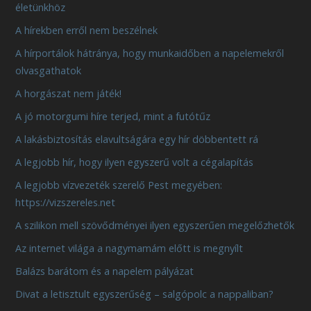
életünkhöz
A hírekben erről nem beszélnek
A hírportálok hátránya, hogy munkaidőben a napelemekről
olvasgathatok
A horgászat nem játék!
A jó motorgumi híre terjed, mint a futótűz
A lakásbiztosítás elavultságára egy hír döbbentett rá
A legjobb hír, hogy ilyen egyszerű volt a cégalapítás
A legjobb vízvezeték szerelő Pest megyében:
https://vizszereles.net
A szilikon mell szövődményei ilyen egyszerűen megelőzhetők
Az internet világa a nagymamám előtt is megnyílt
Balázs barátom és a napelem pályázat
Divat a letisztult egyszerűség – salgópolc a nappaliban?