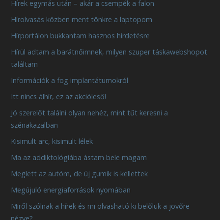
Hírek egymás után – akár a csempék a falon
Hírolvasás közben ment tönkre a laptopom
Hírportálon bukkantam hasznos hirdetésre
Hírül adtam a barátnőimnek, milyen szuper táskawebshopot
találtam
Információk a fog implantátumokról
Itt nincs álhír, ez az akcióleső!
Jó szerelőt találni olyan nehéz, mint tűt keresni a
szénakazalban
Kisimult arc, kisimult lélek
Ma az addiktológiába ástam bele magam
Meglett az autóm, de új gumik is kellettek
Megújuló energiaforrások nyomában
Miről szólnak a hírek és mi olvasható ki belőlük a jövőre
nézve?