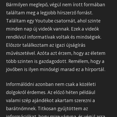
Bármilyen meglepő, végül nem írott formában
találtam meg a legjobb hírszerző forrást.
Találtam egy Youtube csatornát, ahol szinte
minden nap új videók vannak. Ezek a videók
rendkívül informatívak voltak és minőségiek.
Először találkoztam az igazi újságírás
művészetével. Azóta azt érzem, hogy az életem
több szinten is gazdagodott. Remélem, hogy a
jövőben is ilyen minőségi marad ez a hírportál.
Informálódni azonban nem csak a közéleti
dolgokról érdemes. Az előző héten például
valami szép ajándékot akartam szerezni a
barátnőmnek. Titkosan gyűjtöttem az
információkat, hogy mire vágyna, és végül arra