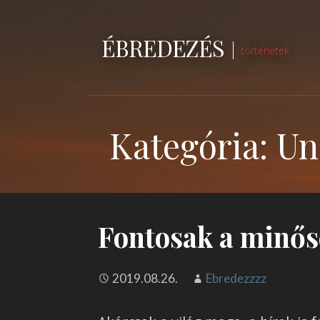
Skip
to
ÉBREDEZÉS
content
történetek
Kategória: Un
Fontosak a minős
2019.08.26.
Ebredezzzz