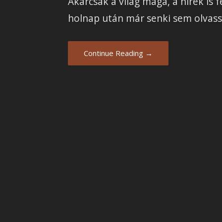
Akárcsak a világ maga, a hírek is 
holnap után már senki sem olvass
Continue Reading →