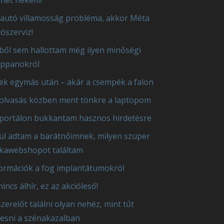
autó villamosság probléma, akkor Méta
ószerviz!
ből sem hallottam még ilyen minőségi
appanokról
ek egymás után – akár a csempék a falon
olvasás közben ment tönkre a laptopom
portálon bukkantam hasznos hirdetésre
ül adtam a barátnőimnek, milyen szuper
kawebshopot találtam
ormációk a fog implantátumokról
 nincs álhír, ez az akcióleső!
szerelőt találni olyan nehéz, mint tűt
esni a szénakazalban