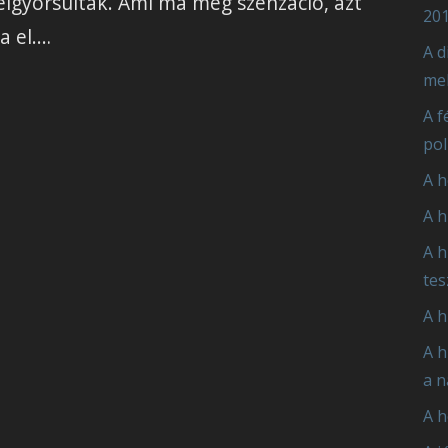
felgyorsultak. Ami ma még szenzáció, azt
201
a el.…
A d
mel
A f
pol
A h
A h
A h
tes
A h
A h
a n
A h