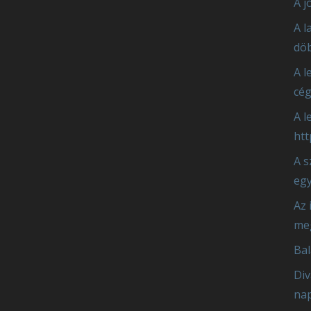
A j
A l
döb
A l
cég
A l
htt
A s
eg
Az 
meg
Bal
Div
nap