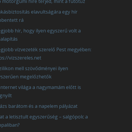
ó motorgumi híre terjed, mint a futótűz
akásbiztosítás elavultságára egy hír
bentett rá
egjobb hír, hogy ilyen egyszerű volt a
alapítás
egjobb vízvezeték szerelő Pest megyében:
ps://vizszereles.net
zilikon mell szövődményei ilyen
yszerűen megelőzhetők
internet világa a nagymamám előtt is
nyílt
ázs barátom és a napelem pályázat
at a letisztult egyszerűség – salgópolc a
paliban?