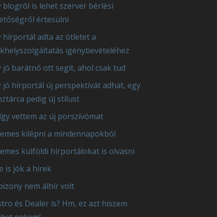
 blogról is lehet szerver bérlési
etőségről értesülni
 hírportál adta az ötletet a
khelyszolgáltatás igénybevételéhez
 jó barátnő ott segít, ahol csak tud
 jó hírportál új perspektívát adhat, egy
ztárca pedig új stílust
így vettem az új porszívómat
emes kilépni a mindennapokból
emes külföldi hírportálokat is olvasni
e is jók a hírek
bizony nem álhír volt
tro és Dealer is? Hm, ez azt hiszem
lhet nekem!