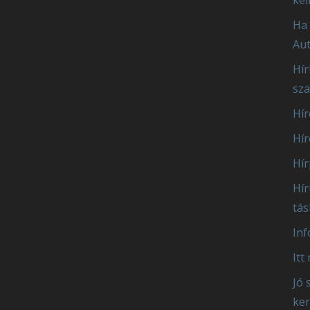
Ha 
Aut
Hír
sz
Hír
Hír
Hír
Hír
tás
Inf
Itt
Jó 
ker