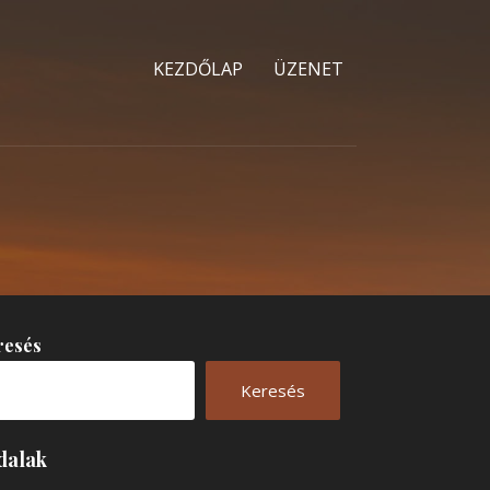
KEZDŐLAP
ÜZENET
resés
Keresés
dalak