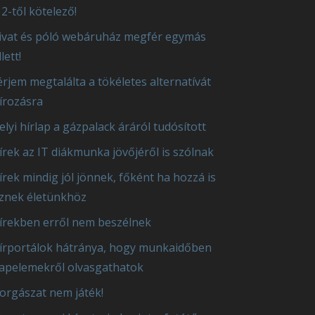
2-től kötelező!
ivat és póló webáruház megfér egymás
lett!
érjem megtalálta a tökéletes alternatívát
írozásra
elyi hírlap a gázpalack áráról tudósított
írek az IT diákmunka jövőjéről is szólnak
írek mindig jól jönnek, főként ha hozzá is
znek életünkhöz
írekben erről nem beszélnek
írportálok hátránya, hogy munkaidőben
apelemekről olvasgathatok
orgászat nem játék!