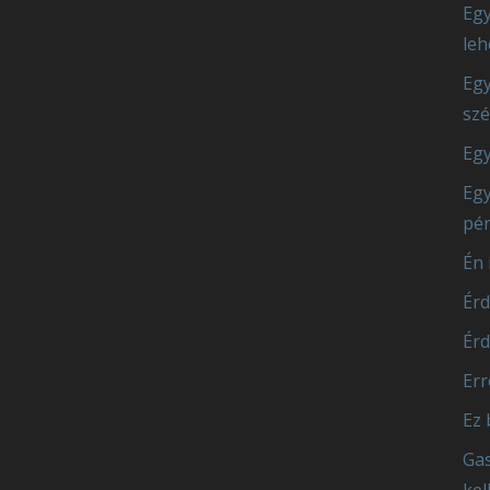
Egy
leh
Egy
szé
Egy
Egy
pén
Én 
Érd
Érd
Err
Ez 
Gas
kel